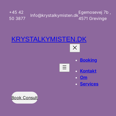
Spring
til
+45 42
Egemosevej 7b ,
Info@krystalkymisten.dk
indhold
50 3877
4571 Grevinge
KRYSTALKYMISTEN.DK
Booking
Kontakt
Om
Services
Book Consult